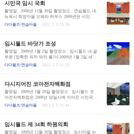
시민국 임시 국회
인 3.1버전으로도 에펠탑을 짓는 것은 그렇게 쉽지
않았다. 그러나 그런 열악한 상황속에서도 에펠탑
촬영일 : 2008년 12월 30일 촬영장소 : 연습월드 내
을 짓겠다는 의지는 견고하여 에펠탑에 거의 가까
뉴욕시 희망마을 오페라 하우스 2008년은 시민국
운 수준에서 제작되는 경우도 있다. 임시월드에 지
에게 상당히 희망이 없고 절망적인 나날들이었다.
다다월즈/연습마을
2012. 2. 5. 15:56
어진 에펠탑은 2009년 1월 1일에 짓기 시작한 것이
시민국 국치일을 기점으로 자희평이 하나의 월드
다.
로 합쳐져 시민국 월드로써 등장하였지만, 이후 이
러한 서비스도 몇개월만 제공하고 역사속으로 사
임시월드 바닷가 조성
라지게 되었다. (관련 자료, USCi 로그인 필요) 12
월 30일, 임시 월드 내 뉴욕시 희망마을 오페라 하
촬영일 : 2009년 1월 2일 촬영장소 : 임시월드 내 끝
우스에 임시국회장을 차려 국회를 개최. 제 34회 하
부분 [정확한 위치 파악 불가] 2009년 1월 2일 새해
원에서 다시 계엄령이 선포하게 되었다. (관련 자
를 맞이하여 샤나 디 에스테에 의한 바닷가 조성 작
다다월즈/연습마을
2012. 2. 5. 11:52
료, USCi 로그인 필요)
업이 진행되었다. 바닷가는 조성된지 몇시간만에
도우미에 제제에 의하여 삭제가 이루어졌다.
다시지어진 코아전자백화점
촬영일 : 2009년 1월 28일 촬영장소 : 임시월드 코
아전자백화점은 2008년 양일시에 지어진 시민국
최초의 전자제품 양판소이다. 과거에는 EL 전자 직
다다월즈/연습마을
2012. 2. 5. 11:43
영점에 의한 전자제품 공급이 진행되어왔으나, 이
후 서버 사정으로 사실상 사양되면서 코아전자백
화점도 위기를 겪게 된다. 하지만, 임시월드 이전
임시월드 제 34회 하원의회
이후로 나날이 시민들의 활동이 증대됨에 따라 이
러한 활동을 바탕으으로 알파 캠벨[당시엔 니콜라
촬영일 : 2008년 12월 30일 촬영장소 : 임시마을 뉴