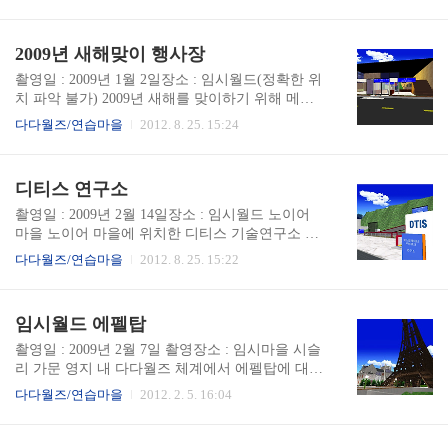
던 드라마이던 "꽃보다 남자"를 모티브로 지어진
러한 테러의 시도는 시민국의 대부분의 국민들이
학교이다. 교내에 수영장 및 S4 멤버 전용 교실 등
피해를 입었다. 그 중에 프란츠 합스부르크도 있었
의 다양한 시설이 존재하나 당대 다다월즈의 오브
2009년 새해맞이 행사장
으며, 당시 프란츠는 JBC를 경영하던 사장이었다.
젝트 용량부족으로 교실내에 책/걸상 등을 완전히
상당히 치안이 불안불안..
채울 수 없었다. 인근에 동균의 삼성타운과 망한세
촬영일 : 2009년 1월 2일장소 : 임시월드(정확한 위
호방송(MSB)가 위치해있다.
치 파악 불가) 2009년 새해를 맞이하기 위해 메트
로 캠벨에 의해 새해 맞이 행사장을 설치하였다. 임
다다월즈/연습마을
2012. 8. 25. 15:24
시로 지어진 가건물로 새해를 맞이한 이후에 철거
하려하였으나, 월드 이전을 하면서 별도로 철거는
이루어지지 않은채 방치하고 있다가 역사속으로
디티스 연구소
사라지게되었다.
촬영일 : 2009년 2월 14일장소 : 임시월드 노이어
마을 노이어 마을에 위치한 디티스 기술연구소 사
진 모습이다. 디티스는 오늘날까지도 시민국내에
다다월즈/연습마을
2012. 8. 25. 15:22
서 엘리베이터, 에스컬레이터, 무빙워크등을 생산
하는 기업으로 지난 2008년에 설립되엇다.
임시월드 에펠탑
촬영일 : 2009년 2월 7일 촬영장소 : 임시마을 시슬
리 가문 영지 내 다다월즈 체계에서 에펠탑에 대한
시도는 아주 오래전부터 존재해왔었다. 과거 희망
다다월즈/연습마을
2012. 2. 5. 16:04
마을에는 파리시가 있었는데, 이 파리시를 구상할
때 파리의 명물인 에펠탈이 없어선 안된다는 이야
기였다. 하지만 다다월즈의 구형 체계든지 최종적