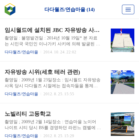
다다월즈/연습마을 (14)
임시월드에 설치된 JBC 자유방송 사옥 모습
촬영일 : 불명발견일 : 2014년 10월 19일* 본 자료
는 시민국 국민인 이나가키 사키에 의해 발굴된 자
료이다. 2008년 4월 9일 시민국 국치일 이후로 시민
다다월즈/연습마을
2014. 10. 24. 22:02
국은 그동안의 3개 월드에서 1개 월드로 축소되는
큰 고난의 시기를 겪었으나, 시민국 만을 위한 시민
국 월드는 당시 시민국의 모든 과학 기술의 결정체
자유방송 시위(세호 테러 관련)
였으며, 이를 통해 완벽은 아니여도 오브젝트 서버
를 이용하여 적극적으로 현대적인 국가의 모습을
촬영일 : 2009년 1월 23일장소 : 임시월드 자유방송
보여줄 수 있었다. 그러나, 당시 다다월즈를 운영한
사옥 당시 다다월즈 시절에는 접속자들을 통제할
너와플러스측은 시민국 월드를 일방적으로 중단을
수 있는 수단이 너와플러스 측 관리진들에게만 제
다다월즈/연습마을
2012. 8. 25. 15:55
하게 되면서 또 시민국은 위기를 맞이하게 된다. 운
공되었기 때문에 특별한 문제가 없으면 누구나 접
영진 측은 지난날의 희망마을에서 외곽으로 조금
속이 가능했으며, 여행자가 오브젝트를 생성할 수
씩 늘어난 임시 월드를 발견하고, 이 월드에서 다다
도 있었다. 이를 응용하여 테러도 얼마든지 가능하
노빌리티 고등학교
월즈 최후의 시민국이 탄생하기에 이른다. 당연히
며 더군더나 시민국 월드는 서버 사정으로 2008년
오브젝트 서버 ..
10월자로 사라지고, 대부분의 국민들은 임시월드
촬영일 ; 2009년 2월 14일장소 : 연습마을 노이어
에서 활동하는 상황이었다. 그렇기 때문에 서버는
나이트 시티 당시 BS를 경영하던 라핀느 캠벨에 의
극도로 불안한 상황이었다. 또한 2009년도에는 SE
해 세워진 BS 산하 사립고등학교이다. 당대 유행하
다다월즈/연습마을
2012. 8. 25. 15:29
HO 2004로 인하여 얼룩진 시민국 사회였으며, 이