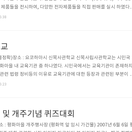
한 제품들을 전시하여, 다양한 전자제품들을 직접 판매를 실시 하였다.
업체와의 소개를 해주는 중간 소개상의 역할로, 실질적으로 물건의 구
5:38
하여 전자제품의 구입한다. 과거에 존재했던 EL 직영점에서 좀 더 확
다. 그러다가, 시민국 국치일로 인해 평화마을 주가 사라지면서 더 이
후 임시월드에 잠시나마 설치되어 운용된 적이 있었다. 이와 관련된 
폐교
서는 ..
25일(불정확)장소 : 요코하마시 신목사관학교 신목사립사관학교는 시민국
평화마을 내 교육기관 중 하나였다. 시민국에서는 교육기관이 존재하
 관련 법령 정비등의 이유로 교육기관에 대한 등장과 관련된 부분이 
 이러한 교육기관이 탄생을 하게 된 것이다. 2007년 8월 15일 개
5:23
 취재)2007년 9월 9일 개교 당일의 모습(JBC 자유방송 취재) 그러
 운영이 되지는 못했고, 이후 학교는 토지세를 납부할 수가 없게되면
.아래의 사진은
 및 개주기념 퀴즈대회
 장소 : 평화마을 개주행사장 (평화역 앞 임시 가건물) 2007년 6월 6일 