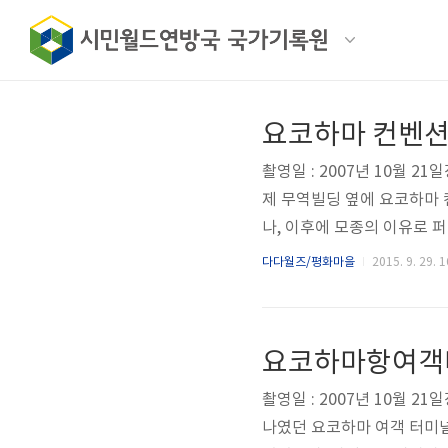
요코하마 컨벤션
촬영일 : 2007년 10월 
제 무역빌딩 옆에 요코하마
나, 이후에 모종의 이유로
인상 깊으나, 사실은 이를 
다다월즈/평화마을
2015. 9. 29. 1
며, 이로인하여 컨벤션 센터
방송통신장비를 설치하여 Y
로 활용되지는 못하였다.
요코하마항여객
촬영일 : 2007년 10월 
나였던 요코하마 여객 터미