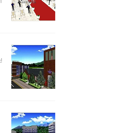
이
신
회