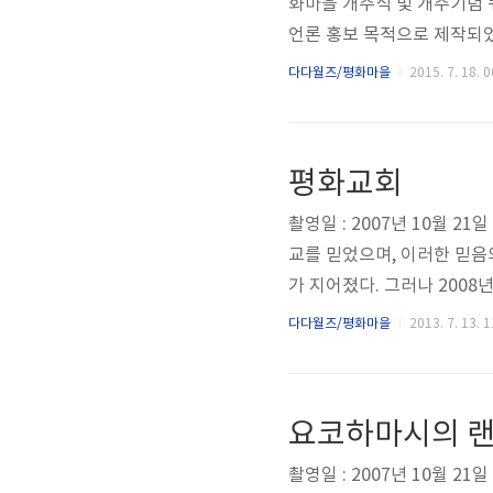
화마을 개주식 및 개주기념 
언론 홍보 목적으로 제작되
되었다.
다다월즈/평화마을
2015. 7. 18. 0
평화교회
촬영일 : 2007년 10월 
교를 믿었으며, 이러한 믿
가 지어졌다. 그러나 200
되기 어려웠으며, 그마저도
다다월즈/평화마을
2013. 7. 13. 1
은 존재하지 않은 시설이다.
종과 지하부에는 고해성사를
요코하마시의 
촬영일 : 2007년 10월