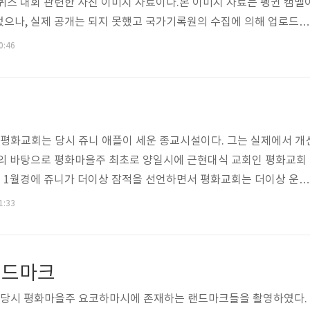
퀴즈 대회 관련한 사진 이미지 자료이다.본 이미지 자료는 펭귄 캠벨
었으나, 실제 공개는 되지 못했고 국가기록원의 수집에 의해 업로드가
0:46
21일 평화교회는 당시 쥬니 애플이 세운 종교시설이다. 그는 실제에서 개
음의 바탕으로 평화마을주 최초로 양일시에 근현대식 교회인 평화교회
8년 1월경에 쥬니가 더이상 잠적을 선언하면서 평화교회는 더이상 운영
 평화마을 주에서 문화재로 운영하려고 했으나 결국 철거되어 더이상
1:33
 1층건물로 1층에는 간단한 학습당이 설치되어 있으며 옥상부에 교
 할수 있는 비밀 상담실이 존재했었다.
랜드마크
 21일 당시 평화마을주 요코하마시에 존재하는 랜드마크들을 촬영하였다.