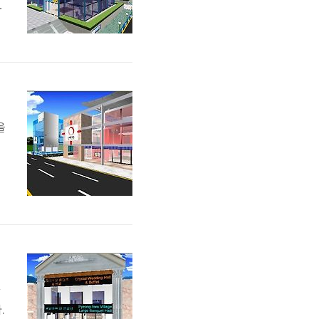
코
을
화
.