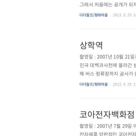
그래서 처음에는 공개가 되지
우미들에게 땅을 할당 받았다. 
다다월즈/평화마을
2015. 9. 29. 1
C 요코하마 방송사 사옥의 
이미 요코하마시 개발 관련과
한 사례이다. 이 중 당시 공사
상학역
트레 시 토지 1..
촬영일 : 2007년 10월 
민국 대백과사전에 올라간 상
해 버스 정류장까지 공사가 
낸 직후의 사진이다.
다다월즈/평화마을
2015. 9. 29. 1
코아전자백화점 
촬영일 : 2007년 7월 29
전자제품 양판점인 코아전자백