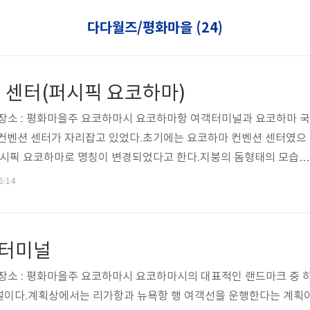
다다월즈/평화마을 (24)
 센터(퍼시픽 요코하마)
21일장소 : 평화마을주 요코하마시 요코하마항 여객터미널과 요코하마 국
 컨벤션 센터가 자리잡고 있었다.초기에는 요코하마 컨벤션 센터였으
 퍼시픽 요코하마로 명칭이 변경되었다고 한다.지붕의 돔형태의 모습이
구현하게 위해 엄청난 량의 토지 용량을 사용한 것으로 알려지고 있으
6:14
의 본질적인 목적인 전시회 등의 목적으로 활용되지는 않았고, EL 제
BC의 일부 스튜디오로써 활용하려는 시도는 존재하였으나, 실질적
터미널
21일장소 : 평화마을주 요코하마시 요코하마시의 대표적인 랜드마크 중 
널이다.계획상에서는 리가항과 뉴욕항 행 여객선을 운행한다는 계획