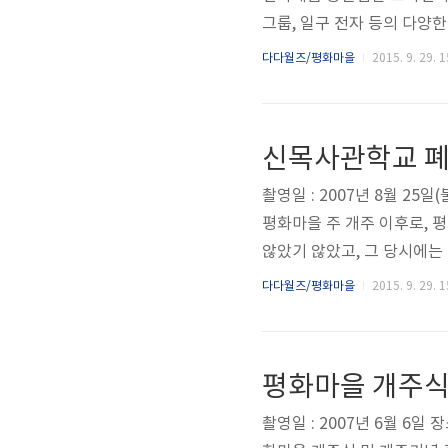
그룹, 일구 전자 등의 다양
실제 백화점의 역할은 제조
다다월즈/평화마을
2015. 9. 29. 1
입은 각 회사 담당자와 거래
장된 개념이라 볼 수가 있겠
상 존재하지는 않았으나, 이
신목사관학교 
사 자료(JBC 취재) 사진상에
촬영일 : 2007년 8월 
평화마을 주 개주 이후로, 
않았기 않았고, 그 당시에는
로이 연구가 진행되는 와중에서
다다월즈/평화마을
2015. 9. 29. 1
교직전의 모습(JBC 자유방송
나, 학교는 사실상 정상대로
해당 부지가 철거가 되었다
평화마을 개주식
촬영일 : 2007년 6월 6일