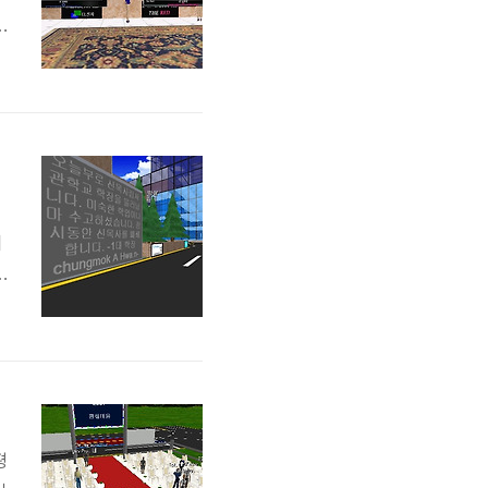
기
지
새
서
평