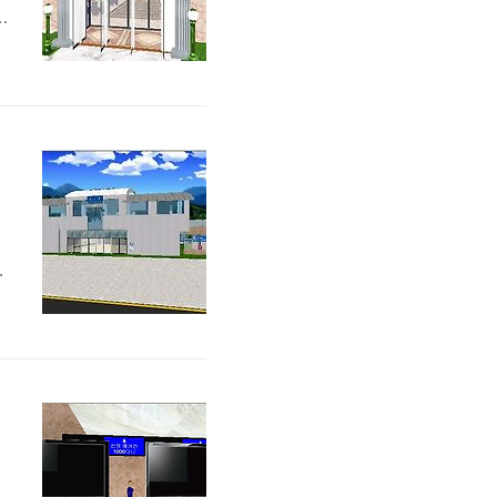
도
B
이
시
끝