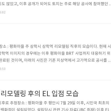
도 않았고, 이후 공개가 되어도 토지는 주로 해당 공사에 참여했던 
대표적인 사례로 Akira Campbell의 평화마을 주 독립 방송국인 Y
6:02
경우에는 상트레 시에 위치해있으며, 해당땅은 공개가 되지 않았지만,
 일대 항만 시설 개발에 대한 공로로 인하여 받은 토지로 건설된 특
에 참여했던 도우미인 Raffine Campbell은, 평화광장역 근처에 상
21일장소 : 평화마을 주 상학시 상학역 리모델링 직후의 모습이다. 현재 
학역 이미지의 경우에는 이후 평화마을 BRT 사업까지 대응하기 위
완료된 것이며, 아래의 사진은 기존 지상역에서 고가역으로 공사를 
5:53
리모델링 후의 EL 입점 모습
일 이후로 추정장소 : 평화마을 주 평안시 7월 29일 이후, 시민국 최초의
화점이 설립되었다. 설립당시 관련 기사 자료(JBC 취재) 이후 EL