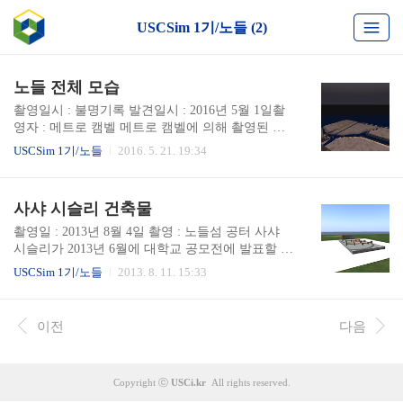
USCSim 1기/노들 (2)
노들 전체 모습
촬영일시 : 불명기록 발견일시 : 2016년 5월 1일촬
영자 : 메트로 캠벨 메트로 캠벨에 의해 촬영된 사
진이다.
USCSim 1기/노들
2016. 5. 21. 19:34
사샤 시슬리 건축물
촬영일 : 2013년 8월 4일 촬영 : 노들섬 공터 사샤
시슬리가 2013년 6월에 대학교 공모전에 발표할 자
료를 제작하기 위하여 노들섬 공터에 설치된 임시
USCSim 1기/노들
2013. 8. 11. 15:33
시설물이다. 이후 별다른 삭제 조치 없이 현재까지
방치되어 있다. 사샤 시슬리 본인은 본 자료를 이용
한 공모전에 당선되었으나, 그 후에 상금 지급은 7
이전
다음
월 여름 정모때 별다른 이야기가 없었다고 한다.
Copyright ⓒ
USCi.kr
All rights reserved.